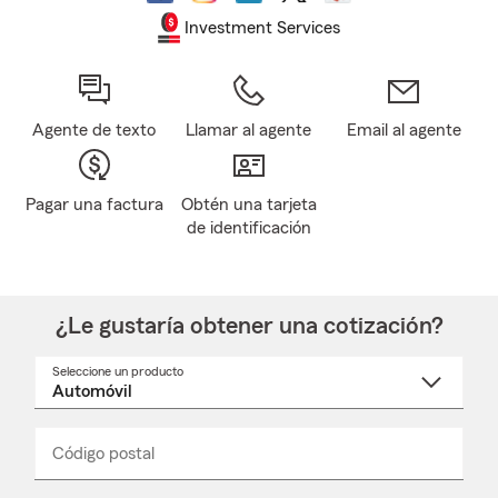
Investment Services
Agente de texto
Llamar al agente
Email al agente
Pagar una factura
Obtén una tarjeta
de identificación
¿Le gustaría obtener una cotización?
Seleccione un producto
Seleccione
un
nombre
de
producto
del
Código postal
Ingresa
Ingresa
_____
menú
un
un
desplegable
código
código