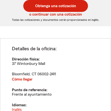
postal
postal
Obtenga una cotización
de
de
5
5
o continuar con una cotización
dígitos
dígitos
Todas las cotizaciones y documentos serán proporcionados en inglés.
Detalles de la oficina:
Dirección física:
37 Wintonbury Mall
Bloomfield
,
CT
06002-2411
Cómo llegar
Punto de referencia:
Frente al ayuntamiento
Idiomas:
Inglés