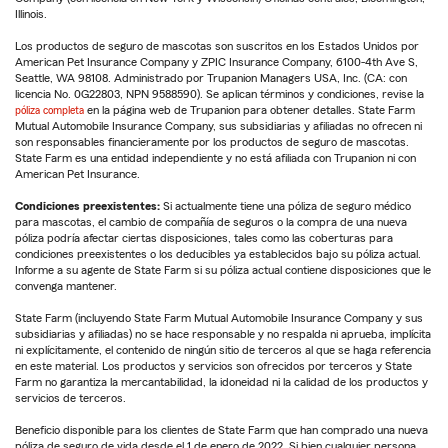
Illinois.
Los productos de seguro de mascotas son suscritos en los Estados Unidos por
American Pet Insurance Company y ZPIC Insurance Company, 6100-4th Ave S,
Seattle, WA 98108. Administrado por Trupanion Managers USA, Inc. (CA: con
licencia No. 0G22803, NPN 9588590). Se aplican términos y condiciones, revise la
póliza completa
en la página web de Trupanion para obtener detalles. State Farm
Mutual Automobile Insurance Company, sus subsidiarias y afiliadas no ofrecen ni
son responsables financieramente por los productos de seguro de mascotas.
State Farm es una entidad independiente y no está afiliada con Trupanion ni con
American Pet Insurance.
Condiciones preexistentes:
Si actualmente tiene una póliza de seguro médico
para mascotas, el cambio de compañía de seguros o la compra de una nueva
póliza podría afectar ciertas disposiciones, tales como las coberturas para
condiciones preexistentes o los deducibles ya establecidos bajo su póliza actual.
Informe a su agente de State Farm si su póliza actual contiene disposiciones que le
convenga mantener.
State Farm (incluyendo State Farm Mutual Automobile Insurance Company y sus
subsidiarias y afiliadas) no se hace responsable y no respalda ni aprueba, implícita
ni explícitamente, el contenido de ningún sitio de terceros al que se haga referencia
en este material. Los productos y servicios son ofrecidos por terceros y State
Farm no garantiza la mercantabilidad, la idoneidad ni la calidad de los productos y
servicios de terceros.
Beneficio disponible para los clientes de State Farm que han comprado una nueva
póliza de seguro de vida desde el 1 de enero de 2022. Si bien cualquier persona