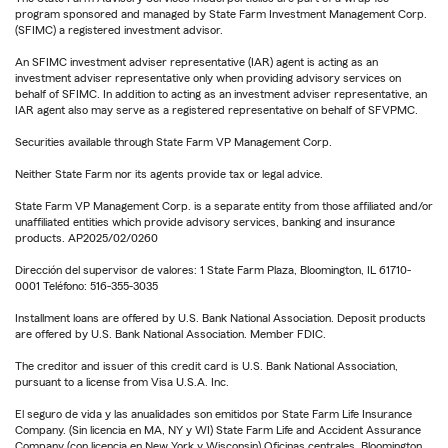
program sponsored and managed by State Farm Investment Management Corp.
(SFIMC) a registered investment advisor.
An SFIMC investment adviser representative (IAR) agent is acting as an
investment adviser representative only when providing advisory services on
behalf of SFIMC. In addition to acting as an investment adviser representative, an
IAR agent also may serve as a registered representative on behalf of SFVPMC.
Securities available through State Farm VP Management Corp.
Neither State Farm nor its agents provide tax or legal advice.
State Farm VP Management Corp. is a separate entity from those affiliated and/or
unaffiliated entities which provide advisory services, banking and insurance
products. AP2025/02/0260
Dirección del supervisor de valores: 1 State Farm Plaza, Bloomington, IL 61710-
0001 Teléfono: 516-355-3035
Installment loans are offered by U.S. Bank National Association. Deposit products
are offered by U.S. Bank National Association. Member FDIC.
The creditor and issuer of this credit card is U.S. Bank National Association,
pursuant to a license from Visa U.S.A. Inc.
El seguro de vida y las anualidades son emitidos por State Farm Life Insurance
Company. (Sin licencia en MA, NY y WI) State Farm Life and Accident Assurance
Company (con licencia en New York y Wisconsin) Oficinas centrales, Bloomington,