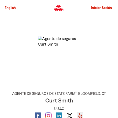
Pasar
al
English
Iniciar Sesión
contenido
principal
Comienzo
del
contenido
principal
®
AGENTE DE SEGUROS DE STATE FARM
,
BLOOMFIELD
, CT
Curt Smith
CPCU®