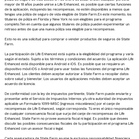
mayor de 18 años puede unirse a Life Enhanced, es posible que ciertas funciones
de la aplicación, incluyendo las recompensas, no estén disponibles a menos que
tengas una póliza de seguro de vida elegible de State Farm.En este momento, los
titulares de póliza en Florida y New York no son elegibles para el programa
completo.Ten en cuenta que algunos titulares de póliza pueden experimentar un
retraso antes de que una nueva póliza sea elegible para recompensas.
Esto no es una solicitud para comprar o vender productos de seguros de State
Farm.
La participación de Life Enhanced está sujeta a la elegibilidad del programa y varía
según el estado. Sujeto a los términos y condiciones del acuerdo. La aplicación Life
Enhanced está disponible para Android e iOS. Es posible que se requiera un
dispositivo móvil iOS o Android para usar todas las funciones del programa Life
Enhanced. Los clientes deben aceptar autorizar a State Farm a recopilar datos
sobre salud y bienestar. Los usuarios de aplicaciones móviles deben aceptar un
acuerdo de licencia.
De conformidad con la ley de impuestos pertinente, State Farm puede enviarte y
presentar ante el Servicio de Impuestos Internos y/u otra autoridad de impuestos
aplicable un Formulario 1099-MISC (ingresos misceláneos) por el canje de
recompensas de Life Enhanced, según corresponda. Tú eres el único responsable
de cualquier consecuencia fiscal que surja del canje de recompensas de Life
Enhanced. State Farm no provee asesoría fiscal ni legal. Es posible que desees
discutir las posibles consecuencias fiscales de tu participación en el programa Life
Enhanced con un asesor fiscal o legal.
Cada aseguradora de State Farm asume la exclusiva responsabilidad financiera